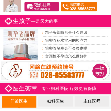
生孩子
—是天大的事
精子头部畸形是什么原因
输卵管积水常用的检查方
输卵管堵塞会不会腰疼呢
宫颈性不孕症怎么做好护
医生荟萃
—专业妇科医院,疗效更有保障
门诊医生
妇科医生
主任医师