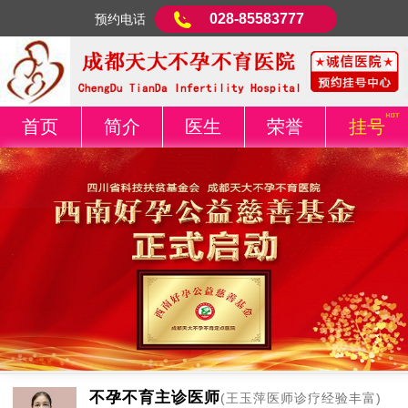
028-85583777
预约电话
首页
简介
医生
荣誉
挂号
不孕不育主诊医师
(王玉萍医师诊疗经验丰富)