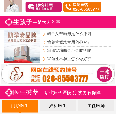
生孩子
—是天大的事
精子头部畸形是什么原因
输卵管积水常用的检查方
输卵管堵塞会不会腰疼呢
宫颈性不孕症怎么做好护
医生荟萃
—专业妇科医院,疗效更有保障
门诊医生
妇科医生
主任医师