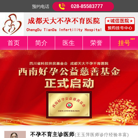
028-85583777
预约电话
首页
简介
医生
荣誉
挂号
不孕不育主诊医师
(王玉萍医师诊疗经验丰富)