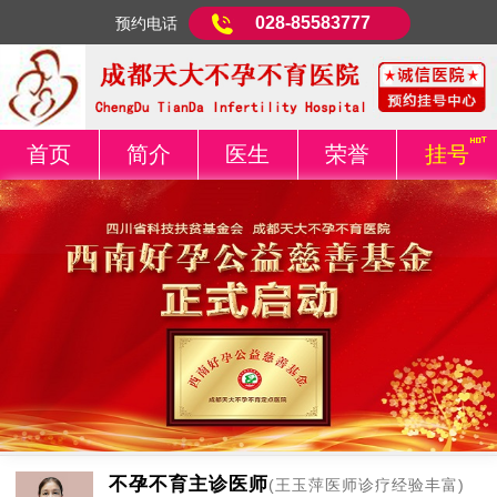
028-85583777
预约电话
首页
简介
医生
荣誉
挂号
不孕不育主诊医师
(王玉萍医师诊疗经验丰富)