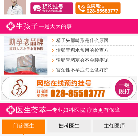
生孩子
—是天大的事
精子头部畸形是什么原因
输卵管积水常用的检查方
输卵管堵塞会不会腰疼呢
宫颈性不孕症怎么做好护
医生荟萃
—专业妇科医院,疗效更有保障
门诊医生
妇科医生
主任医师