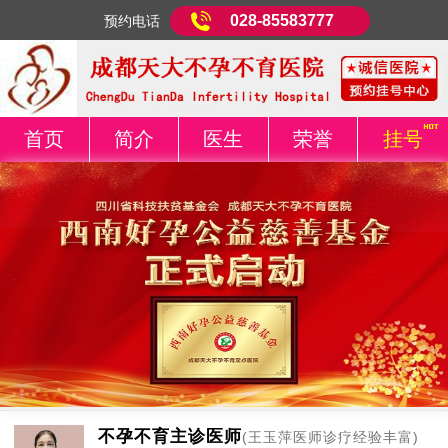
028-85583777
预约电话
首页
简介
医生
荣誉
挂号
不孕不育主诊医师
(王玉萍医师诊疗经验丰富)