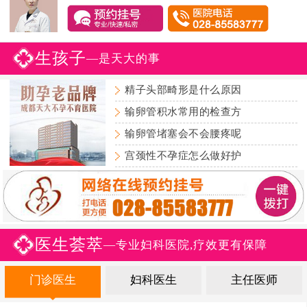
生孩子
—是天大的事
精子头部畸形是什么原因
输卵管积水常用的检查方
输卵管堵塞会不会腰疼呢
宫颈性不孕症怎么做好护
医生荟萃
—专业妇科医院,疗效更有保障
门诊医生
妇科医生
主任医师