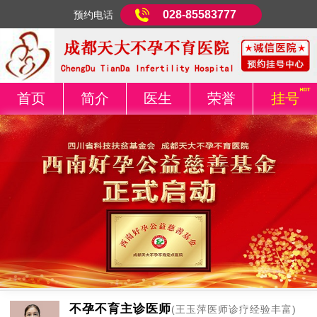
028-85583777
预约电话
首页
简介
医生
荣誉
挂号
不孕不育主诊医师
(王玉萍医师诊疗经验丰富)