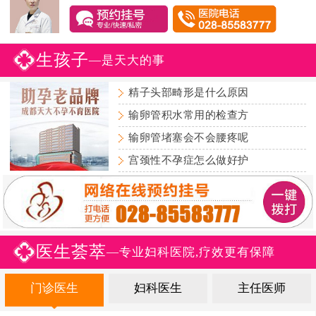
生孩子
—是天大的事
精子头部畸形是什么原因
输卵管积水常用的检查方
输卵管堵塞会不会腰疼呢
宫颈性不孕症怎么做好护
医生荟萃
—专业妇科医院,疗效更有保障
门诊医生
妇科医生
主任医师