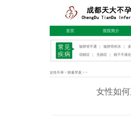
首页
医院简介
输卵管不通
|
输卵管积水
|
弱精症
|
无精症
|
精子不液
女性不孕
>
卵巢早衰
> >
女性如何