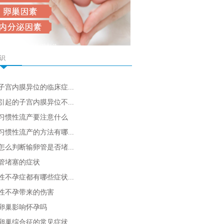
识
子宫内膜异位的临床症...
引起的子宫内膜异位不...
习惯性流产要注意什么
习惯性流产的方法有哪...
怎么判断输卵管是否堵...
管堵塞的症状
性不孕症都有哪些症状...
性不孕带来的伤害
卵巢影响怀孕吗
卵巢综合征的常见症状...