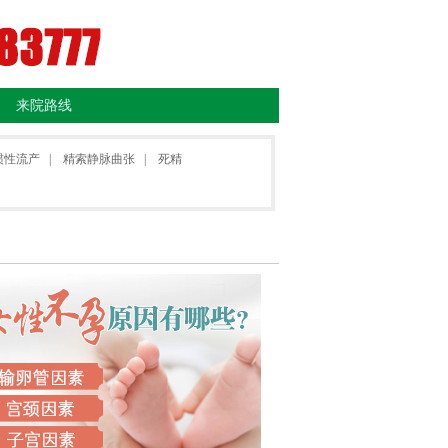
来院路线
惯性流产
|
精索静脉曲张
|
死精