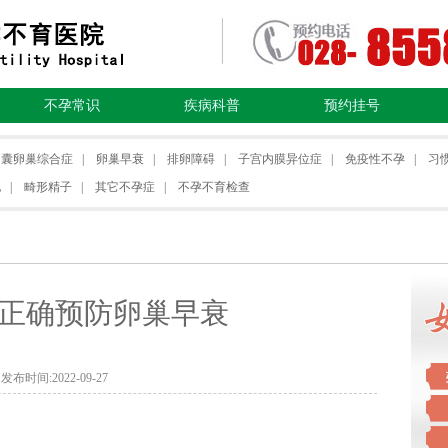
不孕常识
疾病科普
预约挂号
多囊卵巢综合症
|
卵巢早衰
|
排卵障碍
|
子宫内膜异位症
|
免疫性不孕
|
习
化
|
畸形精子
|
其它不孕症
|
不孕不育检查
正确预防卵巢早衰
发布时间:2022-09-27