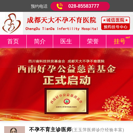
028-85583777
预约电话
首页
简介
医生
荣誉
挂号
不孕不育主诊医师
(王玉萍医师诊疗经验丰富)