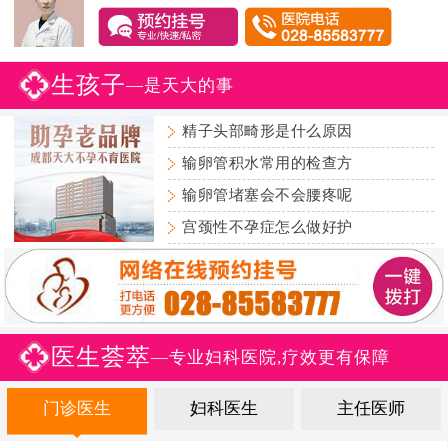
生孩子
—是天大的事
精子头部畸形是什么原因
输卵管积水常用的检查方
输卵管堵塞会不会腰疼呢
宫颈性不孕症怎么做好护
医生荟萃
—专业妇科医院,疗效更有保障
门诊医生
妇科医生
主任医师