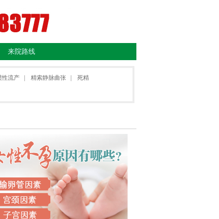
来院路线
惯性流产
|
精索静脉曲张
|
死精