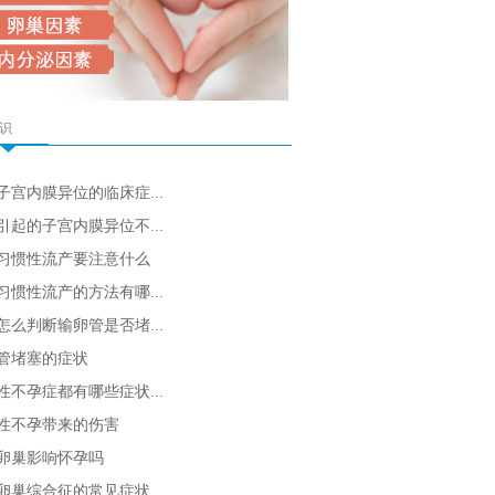
识
子宫内膜异位的临床症...
引起的子宫内膜异位不...
习惯性流产要注意什么
习惯性流产的方法有哪...
怎么判断输卵管是否堵...
管堵塞的症状
性不孕症都有哪些症状...
性不孕带来的伤害
卵巢影响怀孕吗
卵巢综合征的常见症状...