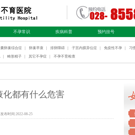
不孕常识
疾病科普
预约挂号
多囊卵巢综合症
|
卵巢早衰
|
排卵障碍
|
子宫内膜异位症
|
免疫性不孕
|
习
化
|
畸形精子
|
其它不孕症
|
不孕不育检查
液化都有什么危害
发布时间:2022-08-25