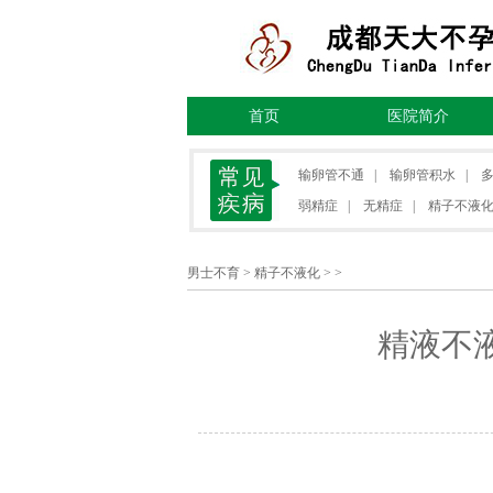
首页
医院简介
输卵管不通
|
输卵管积水
|
弱精症
|
无精症
|
精子不液
男士不育
>
精子不液化
> >
精液不