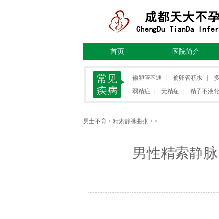
首页
医院简介
输卵管不通
|
输卵管积水
|
弱精症
|
无精症
|
精子不液
男士不育
>
精索静脉曲张
> >
男性精索静脉