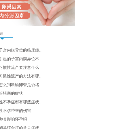
识
子宫内膜异位的临床症...
引起的子宫内膜异位不...
习惯性流产要注意什么
习惯性流产的方法有哪...
怎么判断输卵管是否堵...
管堵塞的症状
性不孕症都有哪些症状...
性不孕带来的伤害
卵巢影响怀孕吗
卵巢综合征的常见症状...