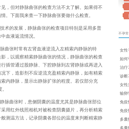
见，但对静脉曲张的检查方法不太了解。如果得不
病情。下面我来查一下静脉曲张要做什么检查。
技术的发展，静脉曲张的检查项目特别是采用多普
不孕常
脉中血液返流情况。
脉曲张时常有左肾血液逆流入左精索内静脉的特
女性
造影，以观察精索静脉曲张的情况，静脉曲张的检查
如何
逆行插管通过股静脉、下腔静脉到左肾静脉或再进入
治疗
情况下，造影剂不应逆流充盈精索内静脉，如有精索
诊断
精索内静脉，显示出静脉扩张的程度。若仅部分充
女性
度。
输卵
静脉曲张时，患侧阴囊的温度尤其是静脉曲张部位
免疫
可采用红外线照相机对被检查阴囊摄片，再分析精索
免疫
一般测温方法，记录阴囊各部位的温度来判断精索静
多囊
多囊