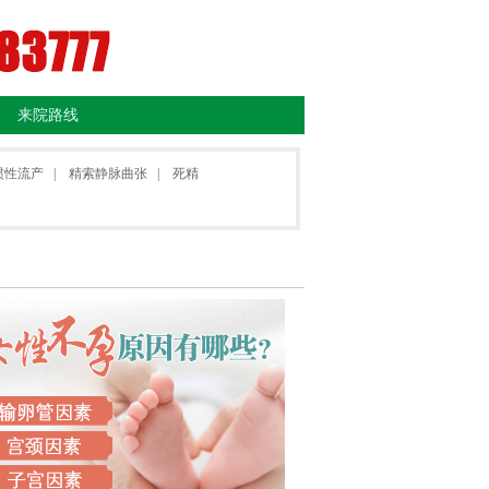
来院路线
惯性流产
|
精索静脉曲张
|
死精