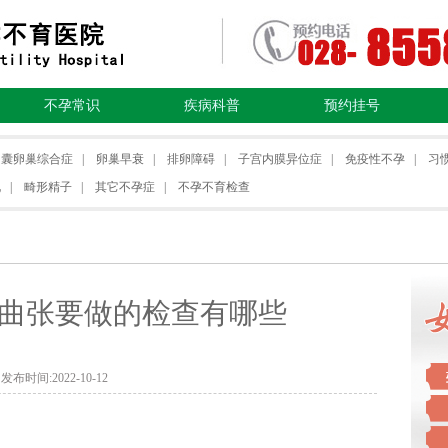
不孕常识
疾病科普
预约挂号
多囊卵巢综合症
|
卵巢早衰
|
排卵障碍
|
子宫内膜异位症
|
免疫性不孕
|
习
化
|
畸形精子
|
其它不孕症
|
不孕不育检查
曲张要做的检查有哪些
发布时间:2022-10-12