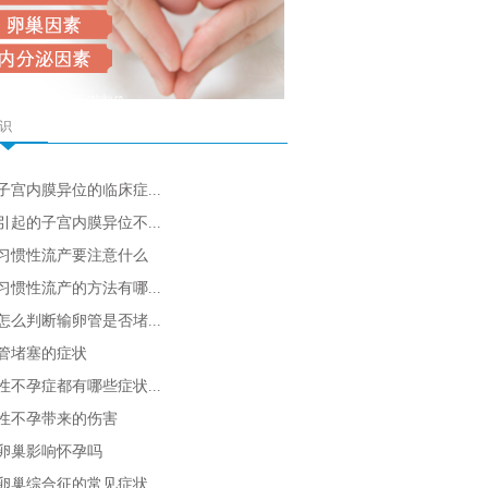
识
子宫内膜异位的临床症...
引起的子宫内膜异位不...
习惯性流产要注意什么
习惯性流产的方法有哪...
怎么判断输卵管是否堵...
管堵塞的症状
性不孕症都有哪些症状...
性不孕带来的伤害
卵巢影响怀孕吗
卵巢综合征的常见症状...