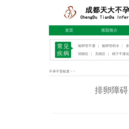
首页
医院简介
输卵管不通
|
输卵管积水
|
弱精症
|
无精症
|
精子不液
不孕不育检查
> >
排卵障碍