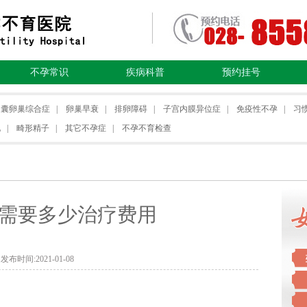
不孕常识
疾病科普
预约挂号
多囊卵巢综合症
|
卵巢早衰
|
排卵障碍
|
子宫内膜异位症
|
免疫性不孕
|
习
化
|
畸形精子
|
其它不孕症
|
不孕不育检查
需要多少治疗费用
发布时间:2021-01-08