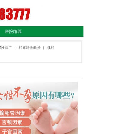
来院路线
惯性流产
|
精索静脉曲张
|
死精