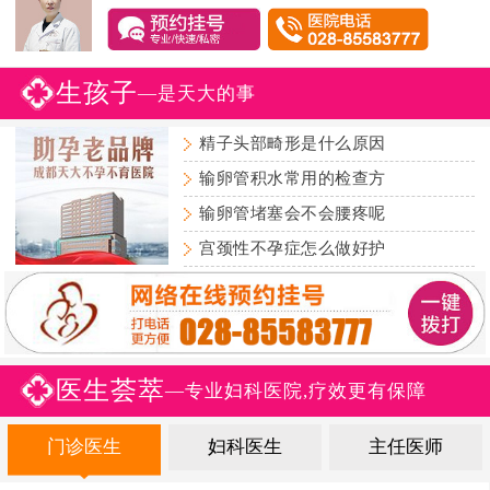
生孩子
—是天大的事
精子头部畸形是什么原因
输卵管积水常用的检查方
输卵管堵塞会不会腰疼呢
宫颈性不孕症怎么做好护
医生荟萃
—专业妇科医院,疗效更有保障
门诊医生
妇科医生
主任医师