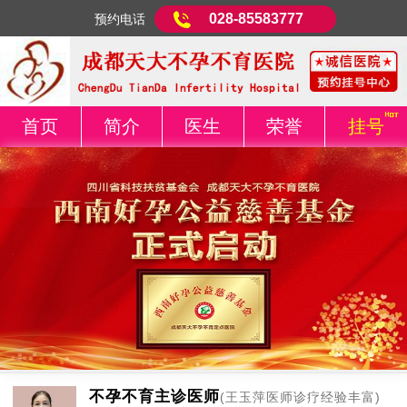
028-85583777
预约电话
首页
简介
医生
荣誉
挂号
不孕不育主诊医师
(王玉萍医师诊疗经验丰富)